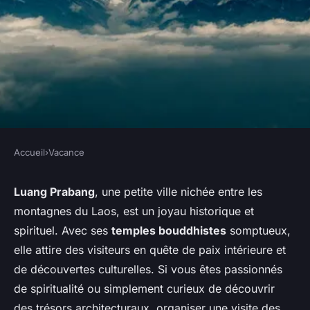
Accueil
›
Vacance
VACANCE
Comment organiser une visite
Luang Prabang
, une petite ville nichée entre les
montagnes du Laos, est un joyau historique et
des temples bouddhistes de
spirituel. Avec ses
temples bouddhistes
somptueux,
Luang Prabang, Laos?
elle attire des visiteurs en quête de paix intérieure et
de découvertes culturelles. Si vous êtes passionnés
Ayden
•
30 juin 2024
•
8 min de lecture
de spiritualité ou simplement curieux de découvrir
des trésors architecturaux, organiser une visite des