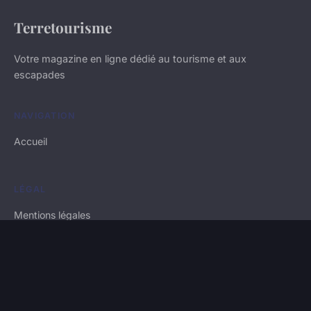
Terretourisme
Votre magazine en ligne dédié au tourisme et aux
escapades
NAVIGATION
Accueil
LÉGAL
Mentions légales
Contact
© 2026 Terretourisme. Tous droits réservés.