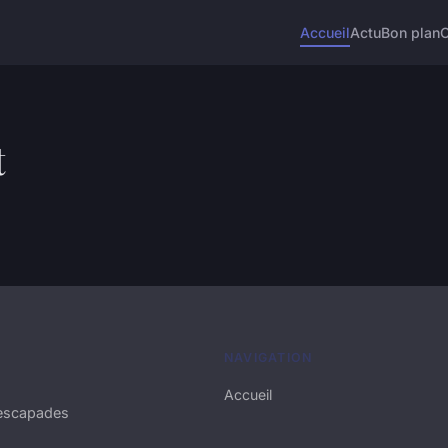
Accueil
Actu
Bon plan
t
NAVIGATION
Accueil
 escapades