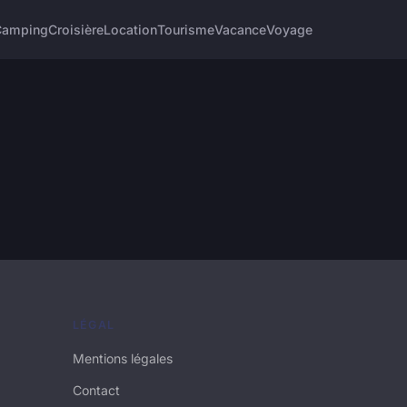
Camping
Croisière
Location
Tourisme
Vacance
Voyage
LÉGAL
Mentions légales
Contact