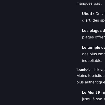
manquez pas :
Ubud
: Ce vi
d'art, des sp
Les plages 
plages offre
Le temple d
des plus emb
inoubliable.
Lombok : l'île v
Moins touristiq
plus authentiqu
Le Mont Rinj
jusqu'à son s