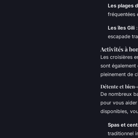
Les plages 
fréquentées e
Les îles Gili
:
escapade tran
Activités à bo
Les croisières e
sont également 
pleinement de c
Détente et bien-
De nombreux bat
pour vous aider 
disponibles, vou
Spas et cen
traditionnel 