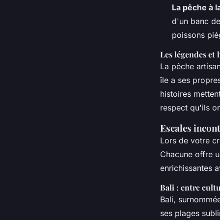
La pêche à l
d'un banc de 
poissons pié
Les légendes et 
La pêche artisa
île a ses propre
histoires mettent
respect qu'ils o
Escales incont
Lors de votre cr
Chacune offre u
enrichissantes a
Bali : entre cult
Bali, surnommée 
ses plages subli