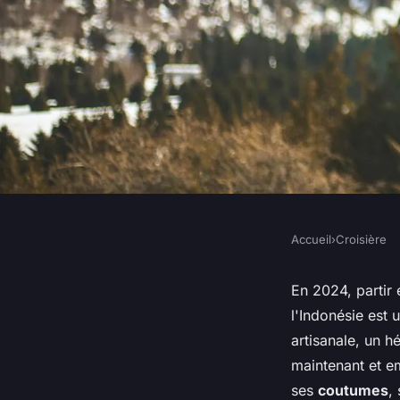
Accueil
›
Croisière
CROISIÈRE
Comment organiser 
En 2024, partir 
l'Indonésie est 
pour découvrir les t
artisanale, un h
maintenant et 
pêche artisanale en
ses
coutumes
,