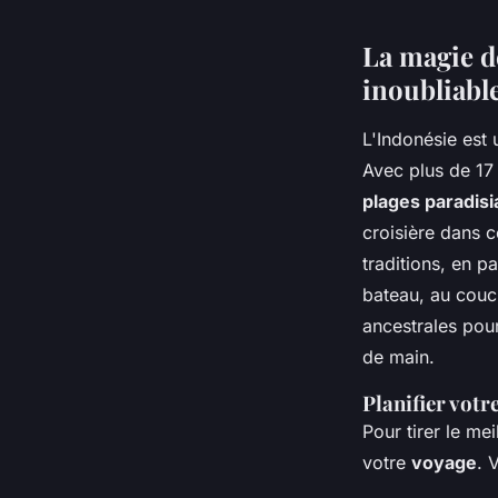
La magie de
Ayden
•
30 juin 2024
•
6 min de lecture
inoubliabl
L'Indonésie est 
Avec plus de 17 
plages paradis
croisière dans c
traditions, en p
bateau, au couch
ancestrales pou
de main.
Planifier votr
Pour tirer le mei
votre
voyage
. 