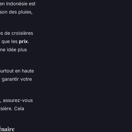
 en Indonésie est
ison des pluies,
s de croisières
i que les
prix
.
ne idée plus
surtout en haute
 garantir votre
n, assurez-vous
sière. Cela
énaire