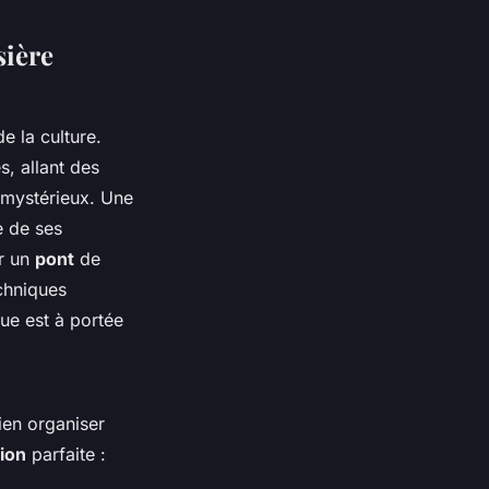
sière
e la culture.
s, allant des
mystérieux. Une
e de ses
ur un
pont
de
echniques
ue est à portée
bien organiser
ion
parfaite :