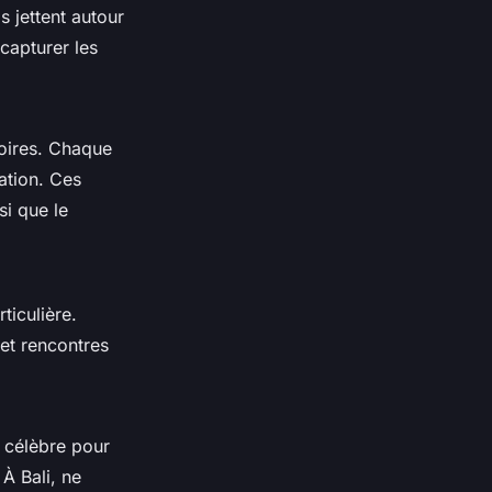
ls jettent autour
 capturer les
toires. Chaque
ation. Ces
si que le
ticulière.
et rencontres
t célèbre pour
À Bali, ne