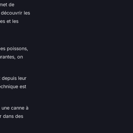
smet de
 découvrir les
es et les
les poissons,
rantes, on
t depuis leur
echnique est
r une canne à
er dans des