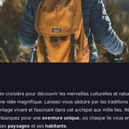
une croisière
en croisière pour découvrir les merveilles culturelles et natu
une idée magnifique. Laissez-vous séduire par les traditions
raditions de la
éritage vivant et fascinant dans cet archipel aux mille îles. 
embarquez pour une
aventure unique
, où chaque île vous e
 Indonésie?
 ses
paysages
et ses
habitants
.