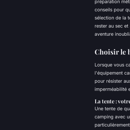
préparation méti
conseils pour q
Ayden
•
30 juin 2024
•
6 min de lecture
sélection de la
t
rester au sec e
aventure
inoubli
Choisir le
Lorsque vous c
l'
équipement c
pour résister a
imperméabilité e
La tente : vot
Une
tente
de qua
camping avec une
particulièremen