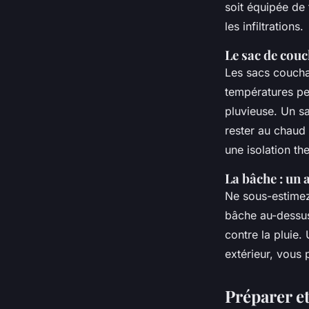
soit équipée de 
les infiltrations.
Le sac de couc
Les
sacs couch
températures p
pluvieuse. Un
s
rester au chaud 
une isolation th
La bâche : un
Ne sous-estimez 
bâche au-dessu
contre la
pluie
.
extérieur, vous 
Préparer e