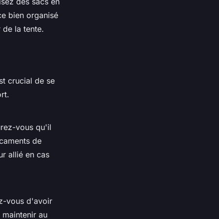
lisez des sacs en
ce bien organisé
r de la
tente
.
t crucial de se
rt.
urez-vous qu'il
icaments de
ur allié en cas
ez-vous d'avoir
 maintenir au