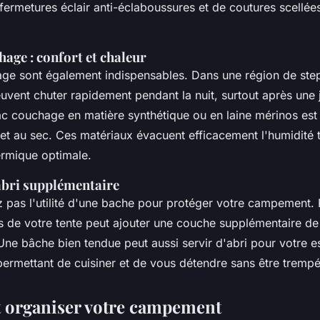
fermetures éclair anti-éclaboussures et de coutures scellée
hage : confort et chaleur
age
sont également indispensables. Dans une région de
ste
euvent chuter rapidement
pendant
la nuit, surtout après une
ac couchage
en matière synthétique ou en
laine mérinos
est 
et au sec. Ces matériaux évacuent efficacement l'humidité t
ermique optimale.
 abri supplémentaire
pas l'utilité d'une
bache pour
protéger votre campement. 
s de votre
tente
peut ajouter une couche supplémentaire de
 Une bâche bien tendue peut aussi servir d'abri pour votre 
permettant de cuisiner et de vous détendre sans être trempé
t organiser votre campement