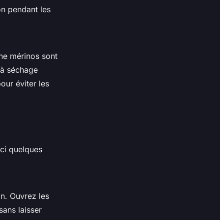
on pendant les
ine mérinos
sont
 à séchage
ur éviter les
ici quelques
on. Ouvrez les
 sans laisser