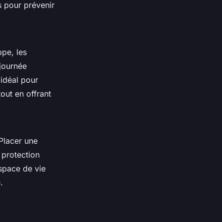
s pour prévenir
ppe
, les
 journée
idéal pour
out en offrant
Placer une
 protection
espace de vie
.