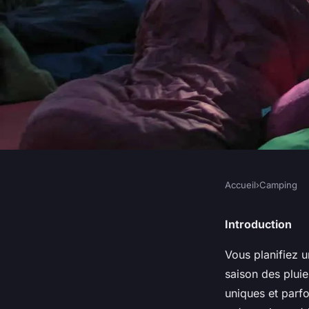
Accueil
›
Camping
CAMPING
Quels sont les meill
Introduction
Vous planifiez 
camper en région de
saison des pluie
uniques et parfo
saison des pluies?