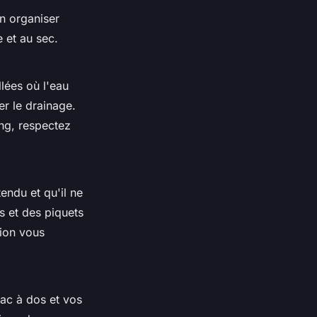
en organiser
 et au sec.
lées où l'
eau
er le drainage.
ng, respectez
tendu et qu'il ne
ns et des piquets
tion vous
sac
à dos et vos