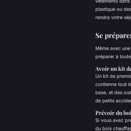
vetements
dans d
plastique ou de
rendra votre séj
Se prépare
Même avec une p
préparer à toute
Avoir un kit 
Un kit de
premie
contienne tout 
base, et des outi
de petits accide
Prévoir du boi
Si vous avez pré
du
bois chauffa