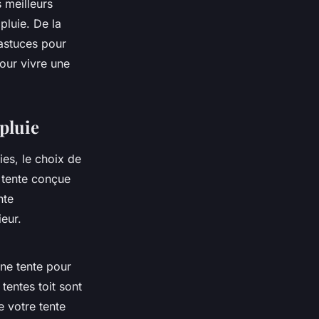
 meilleurs
a
pluie
. De la
 astuces pour
our vivre une
pluie
ies, le choix de
e
tente
conçue
nte
ieur.
une
tente pour
s
tentes toit
sont
ue votre
tente