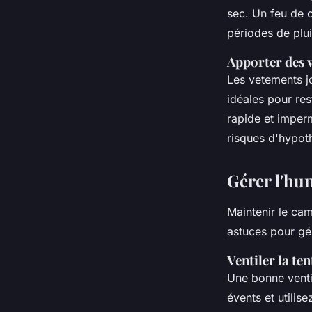
sec. Un feu de c
périodes de plui
Apporter des 
Les
vetements
j
idéales pour
res
rapide et imper
risques d'hypot
Gérer l'hum
Maintenir le
ca
astuces pour gér
Ventiler la ten
Une bonne venti
évents et utilise