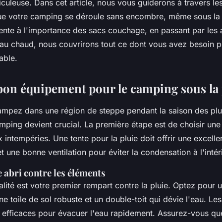
culeuse. Dans cet article, nous vous guiderons à travers les
ue votre
camping
se déroule sans encombre, même sous l
ente
à l'importance des
sacs couchage
, en passant par les
t au chaud, nous couvrirons tout ce dont vous avez besoin p
able.
 bon équipement pour le camping sous la 
ampez dans une région de
steppe
pendant la saison des plu
amping
devient crucial. La première étape est de choisir un
ux intempéries. Une
tente pour
la pluie doit offrir une excelle
t une bonne ventilation pour éviter la condensation à l'intér
re abri contre les éléments
lité est votre premier rempart contre la
pluie
. Optez pour 
 toile de sol robuste et un double-toit qui dévie l'
eau
. Le
t efficaces pour évacuer l'eau rapidement. Assurez-vous q