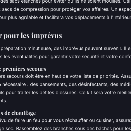
es sacs étanches pour éviter qu'ils ne soient mouillés. Uti
s sacs de compression pour protéger vos affaires. Un espa
our plus agréable et facilitera vos déplacements à l'intérieu
r pour les imprévus
réparation minutieuse, des imprévus peuvent survenir. Il es
s les éventualités pour garantir votre sécurité et votre confo
de premiers secours
rs secours
doit être en haut de votre liste de priorités. Ass
le nécessaire : des pansements, des désinfectants, des méd
ls pour traiter les petites blessures. Ce kit sera votre meille
nts.
s de chauffage
vu de faire un feu pour vous réchauffer ou cuisiner, assur
ge
sec. Rassemblez des branches sous des bâches pour les