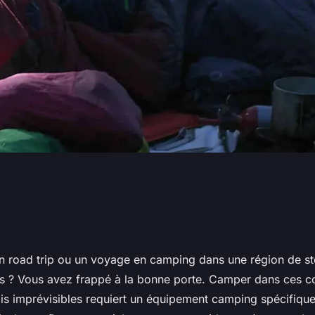
eurs conseils pour
un
road trip
ou un
voyage
en
camping
dans une région de
s
 steppe pendant la
s
? Vous avez frappé à la bonne porte. Camper dans ces co
is imprévisibles requiert un
équipement camping
spécifique